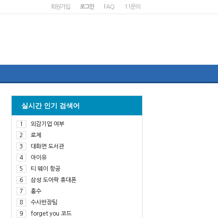
회원가입
로그인
FAQ
1:1문의
실시간 인기 검색어
1
외감기업 여부
2
로제
3
대화면 도서관
4
아이유
5
티 웨이 항공
6
삼성 도어락 휴대폰
7
홍수
8
수사반장팀
9
forget you 코드