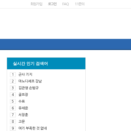
회원가입
로그인
FAQ
1:1문의
실시간 인기 검색어
1
군사 기지
2
마노디셰프 강남
3
김관영 손범규
4
골프장
5
수표
6
유세윤
7
서장훈
8
고문
9
여기 부족한 것 없네