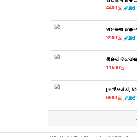
4480원
맑은물에 참좋은 
3900원
쿡솜씨 우삼겹숙주
11500원
[로켓프레시] 맑은
6500원