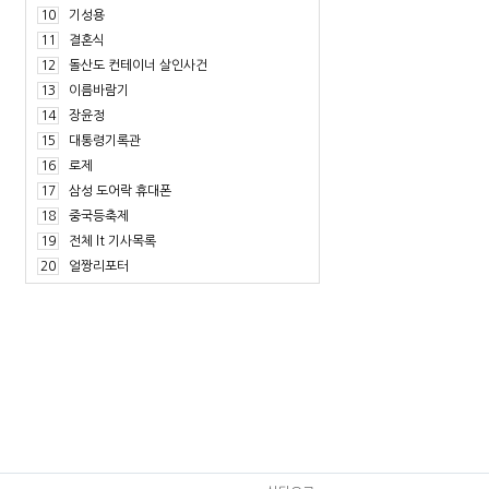
10
기성용
11
결혼식
12
돌산도 컨테이너 살인사건
13
이름바람기
14
장윤정
15
대통령기록관
16
로제
17
삼성 도어락 휴대폰
18
중국등축제
19
전체 lt 기사목록
20
얼짱리포터