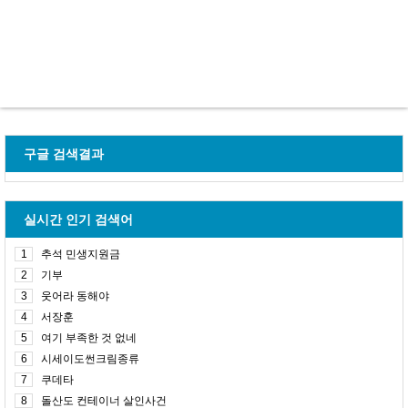
구글 검색결과
실시간 인기 검색어
1
추석 민생지원금
2
기부
3
웃어라 동해야
4
서장훈
5
여기 부족한 것 없네
6
시세이도썬크림종류
7
쿠데타
8
돌산도 컨테이너 살인사건