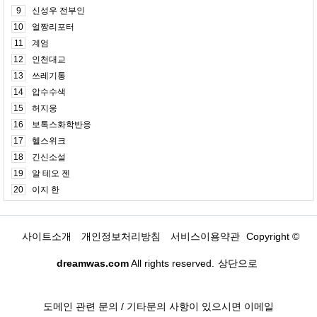
9
신성우 전부인
10
얼짱리포터
11
계엄
12
인천대교
13
쓰레기통
14
압수수색
15
허지웅
16
보톡스화학반응
17
헬스위크
18
긴신소설
19
알 테오 젠
20
이지 한
사이트소개
개인정보처리방침
서비스이용약관
Copyright ©
dreamwas.com
All rights reserved.
상단으로
도메인 관련 문의 / 기타문의 사항이 있으시면 이메일