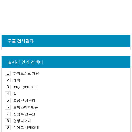
구글 검색결과
실시간 인기 검색어
1
하이브리드 차량
2
개혁
3
forget you 코드
4
암
5
크롬 색상변경
6
보톡스화학반응
7
신성우 전부인
8
얼짱리포터
9
디에고 시메오네