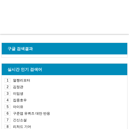
구글 검색결과
실시간 인기 검색어
1
얼짱리포터
2
김정관
3
이임생
4
집중호우
5
아이유
6
구준엽 유퀴즈 대만 반응
7
긴신소설
8
리처드 기어