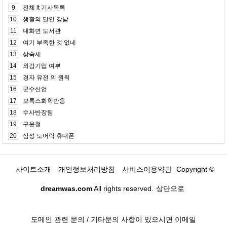
9
전체 lt 기사목록
10
생활의 달인 강남
11
대화면 도서관
12
여기 부족한 것 없네
13
상속세
14
외감기업 여부
15
경자 유전 의 원칙
16
군수산업
17
보톡스화학반응
18
수사반장팀
19
구윤철
20
삼성 도어락 휴대폰
사이트소개
개인정보처리방침
서비스이용약관
Copyright ©
dreamwas.com
All rights reserved.
상단으로
도메인 관련 문의 / 기타문의 사항이 있으시면 이메일