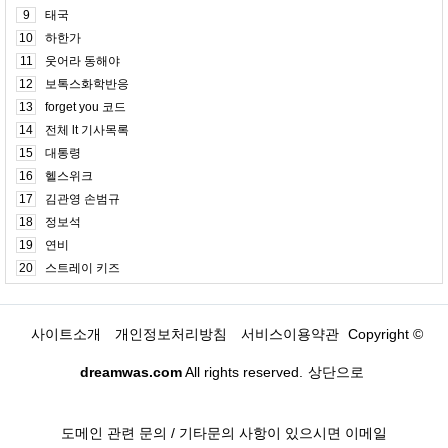
9
태국
10
하한가
11
웃어라 동해야
12
보톡스화학반응
13
forget you 코드
14
전체 lt 기사목록
15
대통령
16
헬스위크
17
김관영 손범규
18
정보석
19
연비
20
스트레이 키즈
사이트소개
개인정보처리방침
서비스이용약관
Copyright ©
dreamwas.com
All rights reserved.
상단으로
도메인 관련 문의 / 기타문의 사항이 있으시면 이메일