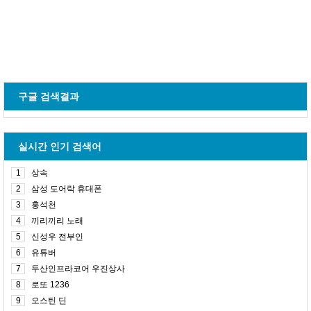
구글 검색결과
실시간 인기 검색어
1
상속
2
삼성 도어락 휴대폰
3
홍석천
4
끼리끼리 노래
5
신성우 전부인
6
유튜버
7
두산인프라코어 우진상사
8
로또 1236
9
오스틴 딘