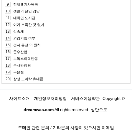
9
전체 lt 기사목록
10
생활의 달인 강남
11
대화면 도서관
12
여기 부족한 것 없네
13
상속세
14
외감기업 여부
15
경자 유전 의 원칙
16
군수산업
17
보톡스화학반응
18
수사반장팀
19
구윤철
20
삼성 도어락 휴대폰
사이트소개
개인정보처리방침
서비스이용약관
Copyright ©
dreamwas.com
All rights reserved.
상단으로
도메인 관련 문의 / 기타문의 사항이 있으시면 이메일