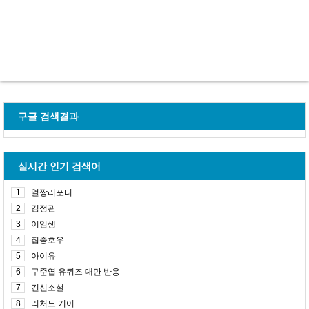
구글 검색결과
실시간 인기 검색어
1
얼짱리포터
2
김정관
3
이임생
4
집중호우
5
아이유
6
구준엽 유퀴즈 대만 반응
7
긴신소설
8
리처드 기어