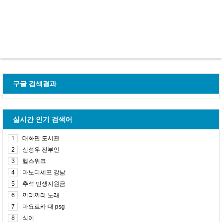
구글 검색결과
실시간 인기 검색어
1
대화면 도서관
2
신성우 전부인
3
헬스위크
4
마노디셰프 강남
5
추석 민생지원금
6
끼리끼리 노래
7
마요르카 대 psg
8
식이