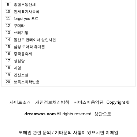
9
종합부동산세
10
전체 lt 기사목록
11
forget you 코드
12
쿠데타
13
쓰레기통
14
돌산도 컨테이너 살인사건
15
삼성 도어락 휴대폰
16
중국등축제
17
성심당
18
계엄
19
긴신소설
20
보톡스화학반응
사이트소개
개인정보처리방침
서비스이용약관
Copyright ©
dreamwas.com
All rights reserved.
상단으로
도메인 관련 문의 / 기타문의 사항이 있으시면 이메일