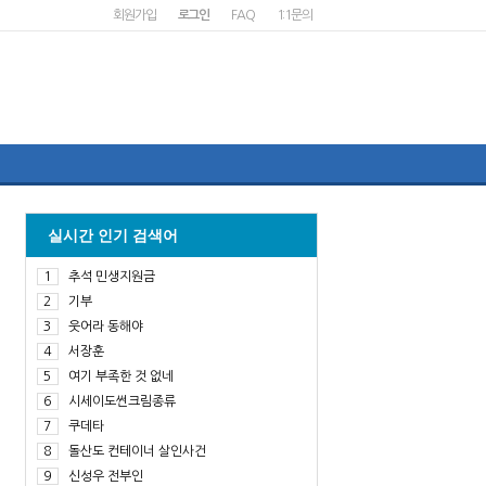
회원가입
로그인
FAQ
1:1문의
실시간 인기 검색어
1
추석 민생지원금
2
기부
3
웃어라 동해야
4
서장훈
5
여기 부족한 것 없네
6
시세이도썬크림종류
7
쿠데타
8
돌산도 컨테이너 살인사건
9
신성우 전부인