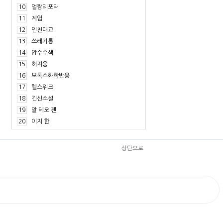
10
얼짱리포터
11
계엄
12
인천대교
13
쓰레기통
14
압수수색
15
허지웅
16
보톡스화학반응
17
헬스위크
18
긴신소설
19
알 테오 젠
20
이지 한
상단으로