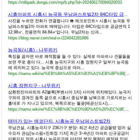
https://mlbpark.donga.com/mp/b.php?id=202406170094020033
시흥아파트 시흥시 능곡동 우남퍼스트빌2차 84C타입 급매 시흥능곡지구 아파트매매 브라더부동산
사진을 누르면 전화가 연결됩니다 ☎️ 체크포인트⭐ 시흥시 능곡동 우
남퍼스트빌2차 아파트 매매입니다. 타입은 84C타입으로 공급면적 1
12.98㎡, 전용면적 84.84㎡입니다. 우남2차는 산과...
https://blog.naver.com/real-o-/224042281886
능곡동(시흥) - 나무위키
특징을 꼽자면 바로 쾌적함을 들 수 있다. 실제로 아파트나 건물들을
보면 주로 층이 다... 시흥 능곡지구와 시흥 장현지구 일부가 능곡동
에 위치하고 있다. 능곡역 중심으로 여러...
https://namu.wiki/w/%EB%8A%A5%EA%B3%A1%EB%8F%99(%EC%8B%9C%ED%9D%A5)
시흥 장현지구 - 나무위키
삼환한진아파트와 A2블록(루벤시아 1차) 사이에 위치해있다. 능곡지
구와의 경계인 동쪽 끝으로 시흥시 중심부를 남북으로 가로지르는 시
흥대로 가 지나고 있으며, 북쪽으로는 월곶(배곧신도시),...
https://namu.wiki/w/%EC%8B%9C%ED%9D%A5%20%EC%9E%A5%ED%98%84%EC%A7%80%EA%B5%AC
테마가 있는 에코단지, 시흥능곡 우남퍼스트빌2차
우남건설, 시흥능곡지구 236가구 분양- 최근 4년간 공급물량 없어 실
수요자 관심[뉴스핌=진희정 기자] 최근 3~4년간 아파트 신규공급이
이뤄지지 않은 시흥시 능곡지구에 마지막 분양 물량이 예정돼 있어