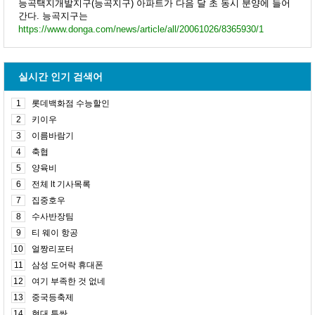
능곡택지개발지구(능곡지구) 아파트가 다음 달 초 동시 분양에 들어
간다. 능곡지구는
https://www.donga.com/news/article/all/20061026/8365930/1
실시간 인기 검색어
1
롯데백화점 수능할인
2
키이우
3
이름바람기
4
축협
5
양육비
6
전체 lt 기사목록
7
집중호우
8
수사반장팀
9
티 웨이 항공
10
얼짱리포터
11
삼성 도어락 휴대폰
12
여기 부족한 것 없네
13
중국등축제
14
현대 투싼