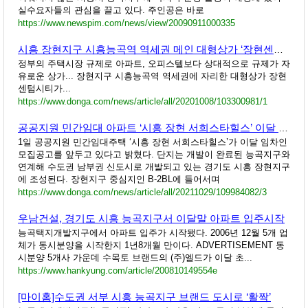
실수요자들의 관심을 끌고 있다. 주인공은 바로
https://www.newspim.com/news/view/20090911000335
시흥 장현지구 시흥능곡역 역세권 메인 대형상가 ‘장현센텀시티’ 분양
정부의 주택시장 규제로 아파트, 오피스텔보다 상대적으로 규제가 자
유로운 상가... 장현지구 시흥능곡역 역세권에 자리한 대형상가 장현
센텀시티가...
https://www.donga.com/news/article/all/20201008/103300981/1
공공지원 민간임대 아파트 ‘시흥 장현 서희스타힐스’ 이달 임차인 모집
1일 공공지원 민간임대주택 ‘시흥 장현 서희스타힐스’가 이달 임차인
모집공고를 앞두고 있다고 밝혔다. 단지는 개발이 완료된 능곡지구와
연계해 수도권 남부권 신도시로 개발되고 있는 경기도 시흥 장현지구
에 조성된다. 장현지구 중심지인 B-2BL에 들어서며
https://www.donga.com/news/article/all/20211029/109984082/3
우남건설, 경기도 시흥 능곡지구서 이달말 아파트 입주시작
능곡택지개발지구에서 아파트 입주가 시작됐다. 2006년 12월 5개 업
체가 동시분양을 시작한지 1년8개월 만이다. ADVERTISEMENT 동
시분양 5개사 가운데 수목토 브랜드의 (주)엘드가 이달 초...
https://www.hankyung.com/article/200810149554e
[마이홈]수도권 서부 시흥 능곡지구 브랜드 도시로 ‘활짝’